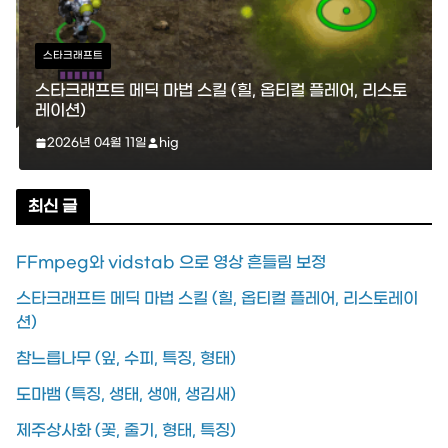
스타크래프트
스타크래프트 메딕 마법 스킬 (힐, 옵티컬 플레어, 리스토
레이션)
2026년 04월 11일
hig
최신 글
FFmpeg와 vidstab 으로 영상 흔들림 보정
스타크래프트 메딕 마법 스킬 (힐, 옵티컬 플레어, 리스토레이
션)
참느릅나무 (잎, 수피, 특징, 형태)
도마뱀 (특징, 생태, 생애, 생김새)
제주상사화 (꽃, 줄기, 형태, 특징)