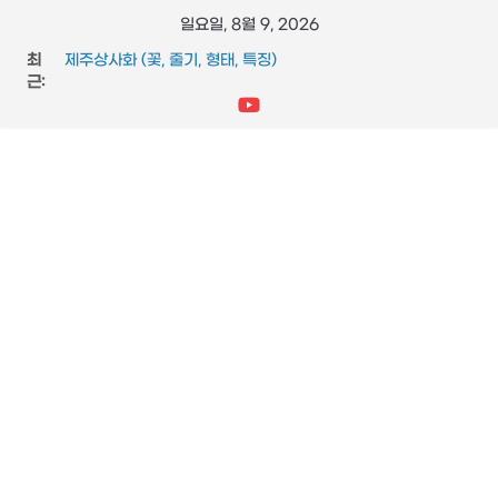
콘
일요일, 8월 9, 2026
도마뱀 (특징, 생태, 생애, 생김새)
텐
최
제주상사화 (꽃, 줄기, 형태, 특징)
츠
근:
FFmpeg와 vidstab 으로 영상 흔들림 보정
스타크래프트 메딕 마법 스킬 (힐, 옵티컬 플레어, 리스토레이
로
션)
건
참느릅나무 (잎, 수피, 특징, 형태)
너
뛰
기