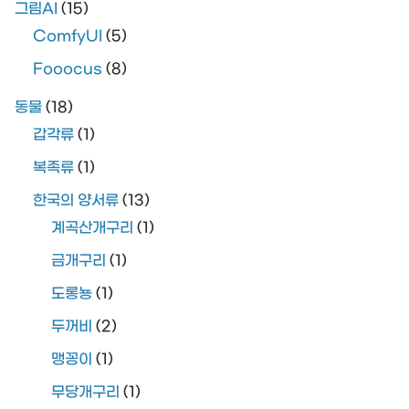
그림AI
(15)
ComfyUI
(5)
Fooocus
(8)
동물
(18)
갑각류
(1)
복족류
(1)
한국의 양서류
(13)
계곡산개구리
(1)
금개구리
(1)
도롱뇽
(1)
두꺼비
(2)
맹꽁이
(1)
무당개구리
(1)