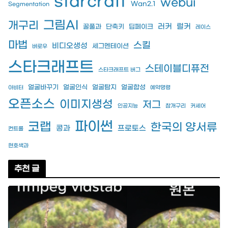
starcraft
webui
Wan2.1
Segmentation
그림AI
개구리
러커
럴커
꿀풀과
단축키
딥페이크
레이스
마법
스킬
비디오생성
세그멘테이션
버로우
스타크래프트
스테이블디퓨전
스타크래프트 버그
얼굴바꾸기
얼굴인식
얼굴탐지
얼굴합성
아비터
예약명령
오픈소스
이미지생성
저그
인공지능
참개구리
커세어
파이썬
코랩
한국의 양서류
콩과
프로토스
컨트롤
현호색과
추천 글