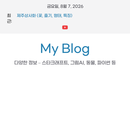
콘
금요일, 8월 7, 2026
텐
최
제주상사화 (꽃, 줄기, 형태, 특징)
츠
근:
FFmpeg와 vidstab 으로 영상 흔들림 보정
스타크래프트 메딕 마법 스킬 (힐, 옵티컬 플레어, 리스토레이
로
션)
건
참느릅나무 (잎, 수피, 특징, 형태)
너
My Blog
도마뱀 (특징, 생태, 생애, 생김새)
뛰
기
다양한 정보 – 스타크래프트, 그림AI, 동물, 파이썬 등