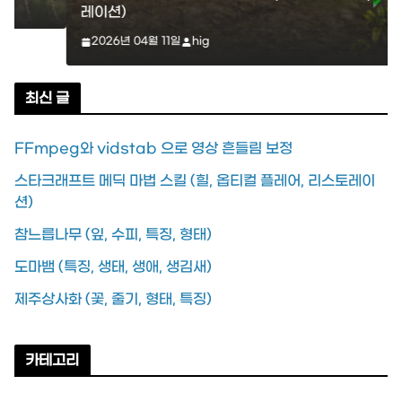
레이션)
2026년 04월 11일
hig
최신 글
FFmpeg와 vidstab 으로 영상 흔들림 보정
스타크래프트 메딕 마법 스킬 (힐, 옵티컬 플레어, 리스토레이
션)
참느릅나무 (잎, 수피, 특징, 형태)
도마뱀 (특징, 생태, 생애, 생김새)
제주상사화 (꽃, 줄기, 형태, 특징)
카테고리