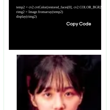
temp2 = cv2.cvtColor(restored_faces[0], cv2.COLOR_BGR2RGB)

rimg2 = Image.fromarray(temp2)

display(rimg2)
Copy Code