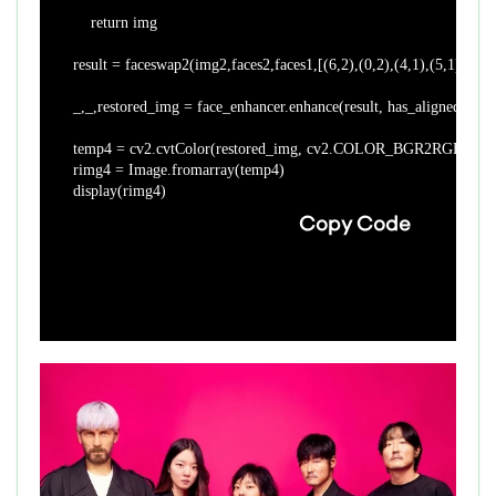
    return img

result = faceswap2(img2,faces2,faces1,[(6,2),(0,2),(4,1),(5,1),(1,0),
_,_,restored_img = face_enhancer.enhance(result, has_aligned=Fals
temp4 = cv2.cvtColor(restored_img, cv2.COLOR_BGR2RGB)

rimg4 = Image.fromarray(temp4)

display(rimg4)
Copy Code