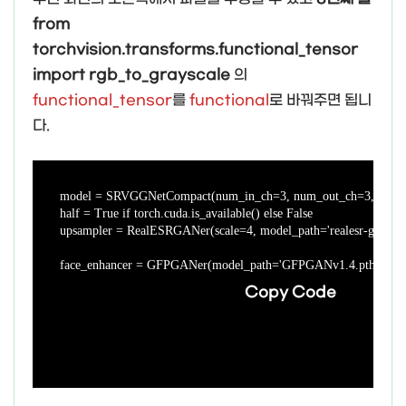
from
torchvision.transforms.functional_tensor
import rgb_to_grayscale
의
functional_tensor
를
functional
로 바꿔주면 됩니
다.
model = SRVGGNetCompact(num_in_ch=3, num_out_ch=3, num_feat
half = True if torch.cuda.is_available() else False

upsampler = RealESRGANer(scale=4, model_path='realesr-general-x
face_enhancer = GFPGANer(model_path='GFPGANv1.4.pth', upscal
Copy Code