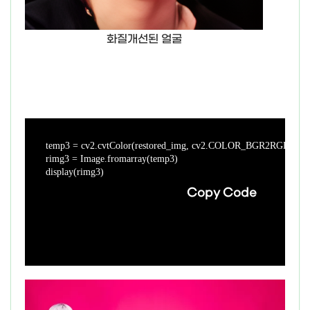
화질개선된 얼굴
temp3 = cv2.cvtColor(restored_img, cv2.COLOR_BGR2RGB)

rimg3 = Image.fromarray(temp3)

display(rimg3)
Copy Code