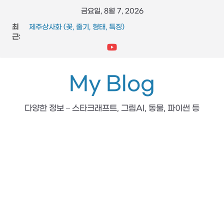
콘
금요일, 8월 7, 2026
텐
최
제주상사화 (꽃, 줄기, 형태, 특징)
츠
근:
FFmpeg와 vidstab 으로 영상 흔들림 보정
스타크래프트 메딕 마법 스킬 (힐, 옵티컬 플레어, 리스토레이
로
션)
건
참느릅나무 (잎, 수피, 특징, 형태)
너
My Blog
도마뱀 (특징, 생태, 생애, 생김새)
뛰
기
다양한 정보 – 스타크래프트, 그림AI, 동물, 파이썬 등