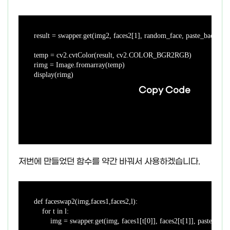
result = swapper.get(img2, faces2[1], random_face, paste_back=Tru
temp = cv2.cvtColor(result, cv2.COLOR_BGR2RGB)

rimg = Image.fromarray(temp)

display(rimg)
Copy Code
저번에 만들었던 함수를 약간 바꿔서 사용하겠습니다.
def faceswap2(img,faces1,faces2,l):

    for t in l:

        img = swapper.get(img, faces1[t[0]], faces2[t[1]], paste_back