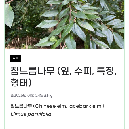
식물
참느릅나무 (잎, 수피, 특징,
형태)
2026년 01월 24일
hig
참느릅나무 (Chinese elm, lacebark elm )
Ulmus parvifolia