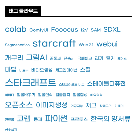
태그 클라우드
colab
Fooocus
SDXL
ComfyUI
I2V
SAM
starcraft
webui
Wan2.1
Segmentation
그림AI
개구리
러커
럴커
꿀풀과
단축키
딥페이크
레이스
마법
스킬
비디오생성
세그멘테이션
버로우
스타크래프트
스테이블디퓨전
스타크래프트 버그
얼굴바꾸기
얼굴인식
얼굴탐지
얼굴합성
아비터
예약명령
오픈소스
이미지생성
저그
인공지능
참개구리
커세어
파이썬
코랩
한국의 양서류
콩과
프로토스
컨트롤
현호색과