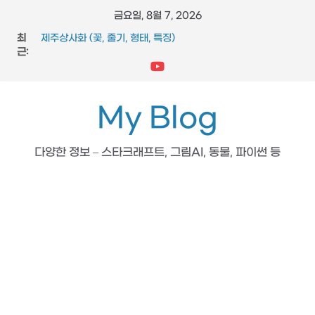
콘
금요일, 8월 7, 2026
텐
최
제주상사화 (꽃, 줄기, 형태, 특징)
츠
근:
FFmpeg와 vidstab 으로 영상 흔들림 보정
스타크래프트 메딕 마법 스킬 (힐, 옵티컬 플레어, 리스토레이
로
션)
건
참느릅나무 (잎, 수피, 특징, 형태)
너
My Blog
도마뱀 (특징, 생태, 생애, 생김새)
뛰
기
다양한 정보 – 스타크래프트, 그림AI, 동물, 파이썬 등