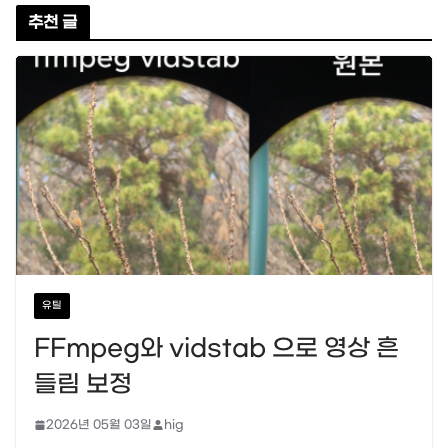
추천 글
유틸
FFmpeg와 vidstab 으로 영상 흔
들림 보정
2026년 05월 03일
hig