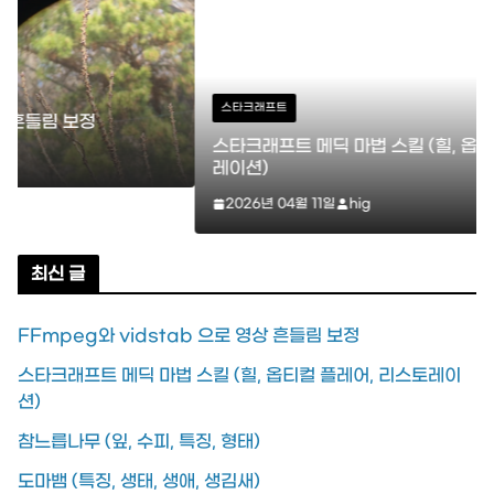
스타크래프트
스타크래프트 메딕 마법 스킬 (힐, 옵티컬 플레어, 리스토
레이션)
2026년 04월 11일
hig
최신 글
FFmpeg와 vidstab 으로 영상 흔들림 보정
스타크래프트 메딕 마법 스킬 (힐, 옵티컬 플레어, 리스토레이
션)
참느릅나무 (잎, 수피, 특징, 형태)
도마뱀 (특징, 생태, 생애, 생김새)