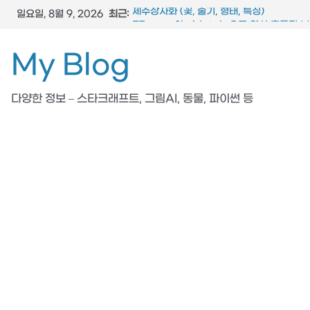
콘
최근:
제주상사화 (꽃, 줄기, 형태, 특징)
일요일, 8월 9, 2026
텐
FFmpeg와 vidstab 으로 영상 흔들림 
스타크래프트 메딕 마법 스킬 (힐, 옵티컬 플
츠
My Blog
참느릅나무 (잎, 수피, 특징, 형태)
로
도마뱀 (특징, 생태, 생애, 생김새)
건
다양한 정보 – 스타크래프트, 그림AI, 동물, 파이썬 등
너
뛰
기