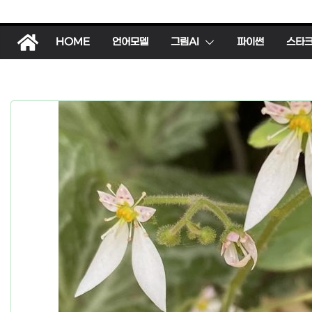
HOME
언어모델
그림AI
파이썬
스타
동물
한국의 파충류
도마뱀 (특징,
김새)
2026년 01월 16일
h