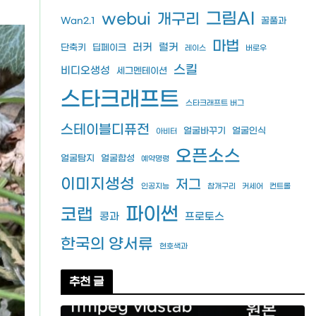
그림AI
webui
개구리
Wan2.1
꿀풀과
마법
러커
럴커
단축키
딥페이크
레이스
버로우
스킬
비디오생성
세그멘테이션
스타크래프트
스타크래프트 버그
스테이블디퓨전
얼굴바꾸기
얼굴인식
아비터
오픈소스
얼굴탐지
얼굴합성
예약명령
이미지생성
저그
인공지능
참개구리
커세어
컨트롤
파이썬
코랩
콩과
프로토스
한국의 양서류
현호색과
추천 글