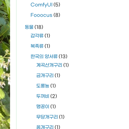
ComfyUI
(5)
Fooocus
(8)
동물
(18)
갑각류
(1)
복족류
(1)
한국의 양서류
(13)
계곡산개구리
(1)
금개구리
(1)
도롱뇽
(1)
두꺼비
(2)
맹꽁이
(1)
무당개구리
(1)
옴개구리
(1)