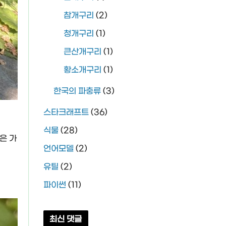
참개구리
(2)
청개구리
(1)
큰산개구리
(1)
황소개구리
(1)
한국의 파충류
(3)
스타크래프트
(36)
식물
(28)
은 가
언어모델
(2)
유틸
(2)
파이썬
(11)
최신 댓글