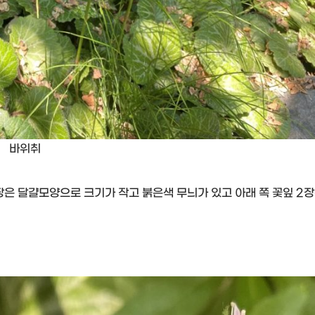
바위취
장은 달걀모양으로 크기가 작고 붉은색 무늬가 있고 아래 쪽 꽃잎 2장