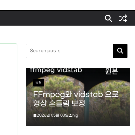
검색
스타크래프트
b 으로
스타크래프트 메딕 마법 스킬
(힐, 옵티컬 플레어, 리스토레
이션)
2026년 04월 11일
hig