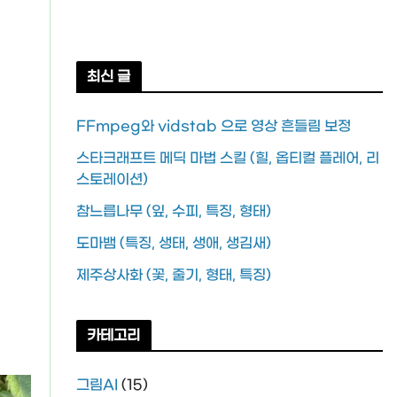
최신 글
FFmpeg와 vidstab 으로 영상 흔들림 보정
스타크래프트 메딕 마법 스킬 (힐, 옵티컬 플레어, 리
스토레이션)
참느릅나무 (잎, 수피, 특징, 형태)
도마뱀 (특징, 생태, 생애, 생김새)
제주상사화 (꽃, 줄기, 형태, 특징)
카테고리
그림AI
(15)