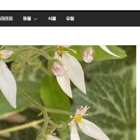
크래프트
동물
식물
유틸
유틸
 생태, 생애, 생
FFmpeg와 vidsta
영상 흔들림 보정
ig
2026년 05월 03일
hig