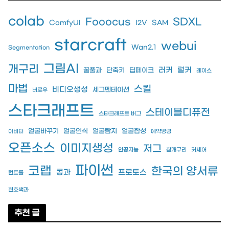
colab
Fooocus
SDXL
ComfyUI
I2V
SAM
starcraft
webui
Wan2.1
Segmentation
그림AI
개구리
러커
럴커
꿀풀과
단축키
딥페이크
레이스
마법
스킬
비디오생성
세그멘테이션
버로우
스타크래프트
스테이블디퓨전
스타크래프트 버그
얼굴바꾸기
얼굴인식
얼굴탐지
얼굴합성
아비터
예약명령
오픈소스
이미지생성
저그
인공지능
참개구리
커세어
파이썬
코랩
한국의 양서류
콩과
프로토스
컨트롤
현호색과
추천 글