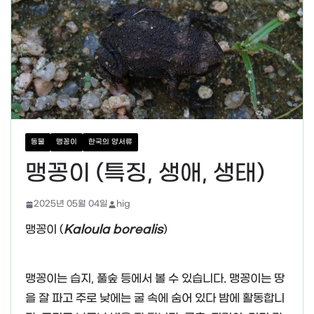
동물
맹꽁이
한국의 양서류
맹꽁이 (특징, 생애, 생태)
2025년 05월 04일
hig
맹꽁이 (
Kaloula borealis
)
맹꽁이는 습지, 풀숲 등에서 볼 수 있습니다. 맹꽁이는 땅
을 잘 파고 주로 낮에는 굴 속에 숨어 있다 밤에 활동합니