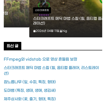
스타크래프트
스타크래프트 메딕 마법 스킬 (힐, 옵티컬 플레어, 리스토
레이션)
2026년 04월 11일
hig
최신 글
FFmpeg와 vidstab 으로 영상 흔들림 보정
스타크래프트 메딕 마법 스킬 (힐, 옵티컬 플레어, 리스토레이
션)
참느릅나무 (잎, 수피, 특징, 형태)
도마뱀 (특징, 생태, 생애, 생김새)
제주상사화 (꽃, 줄기, 형태, 특징)