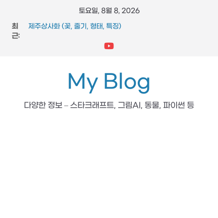
콘
토요일, 8월 8, 2026
텐
최
제주상사화 (꽃, 줄기, 형태, 특징)
츠
근:
FFmpeg와 vidstab 으로 영상 흔들림 보정
스타크래프트 메딕 마법 스킬 (힐, 옵티컬 플레어, 리스토레이
로
션)
건
참느릅나무 (잎, 수피, 특징, 형태)
너
My Blog
도마뱀 (특징, 생태, 생애, 생김새)
뛰
기
다양한 정보 – 스타크래프트, 그림AI, 동물, 파이썬 등