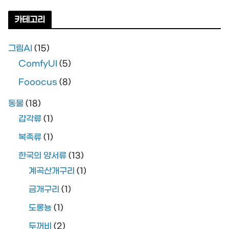
카테고리
그림AI
(15)
ComfyUI
(5)
Fooocus
(8)
동물
(18)
갑각류
(1)
복족류
(1)
한국의 양서류
(13)
계곡산개구리
(1)
금개구리
(1)
도롱뇽
(1)
두꺼비
(2)