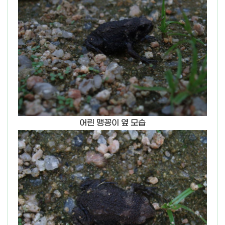
어린 맹꽁이 옆 모습