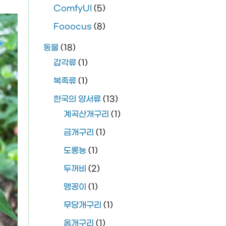
ComfyUI
(5)
Fooocus
(8)
동물
(18)
갑각류
(1)
복족류
(1)
한국의 양서류
(13)
계곡산개구리
(1)
금개구리
(1)
도롱뇽
(1)
두꺼비
(2)
맹꽁이
(1)
무당개구리
(1)
옴개구리
(1)