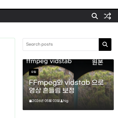
검색
스타크래프트
b 으로
스타크래프트 메딕 마법 스킬
(힐, 옵티컬 플레어, 리스토레
이션)
2026년 04월 11일
hig