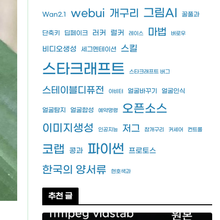
그림AI
webui
개구리
Wan2.1
꿀풀과
마법
러커
럴커
단축키
딥페이크
레이스
버로우
스킬
비디오생성
세그멘테이션
스타크래프트
스타크래프트 버그
스테이블디퓨전
얼굴바꾸기
얼굴인식
아비터
오픈소스
얼굴탐지
얼굴합성
예약명령
이미지생성
저그
인공지능
참개구리
커세어
컨트롤
파이썬
코랩
콩과
프로토스
한국의 양서류
현호색과
추천 글