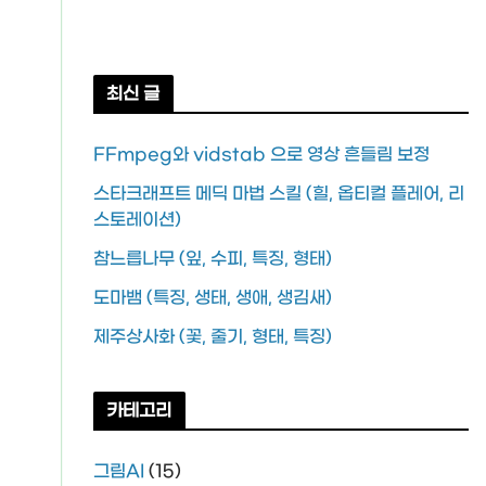
최신 글
FFmpeg와 vidstab 으로 영상 흔들림 보정
스타크래프트 메딕 마법 스킬 (힐, 옵티컬 플레어, 리
스토레이션)
참느릅나무 (잎, 수피, 특징, 형태)
도마뱀 (특징, 생태, 생애, 생김새)
제주상사화 (꽃, 줄기, 형태, 특징)
카테고리
그림AI
(15)