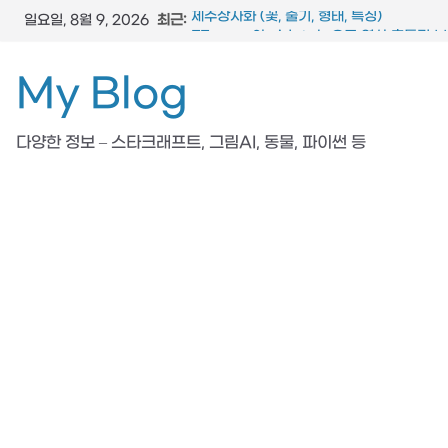
콘
최근:
제주상사화 (꽃, 줄기, 형태, 특징)
일요일, 8월 9, 2026
텐
FFmpeg와 vidstab 으로 영상 흔들림 
스타크래프트 메딕 마법 스킬 (힐, 옵티컬 플
츠
My Blog
참느릅나무 (잎, 수피, 특징, 형태)
로
도마뱀 (특징, 생태, 생애, 생김새)
건
다양한 정보 – 스타크래프트, 그림AI, 동물, 파이썬 등
너
뛰
기