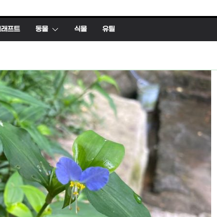
크래프트
동물
식물
유틸
유틸
 생태, 생애, 생
FFmpeg와 vidsta
영상 흔들림 보정
ig
2026년 05월 03일
hig