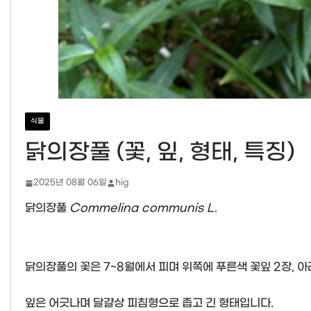
식물
닭의장풀 (꽃, 잎, 형태, 특징)
2025년 08월 06일
hig
닭의장풀
Commelina communis L.
닭의장풀의 꽃은 7~8월에서 피며 위쪽에 푸른색 꽃잎 2장, 아
잎은 어긋나며 달걀상 피침형으로 좁고 긴 형태입니다.