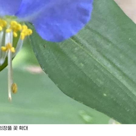
의장풀 꽃 확대