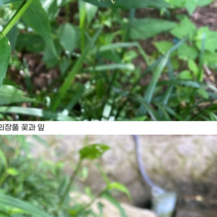
의장풀 꽃과 잎