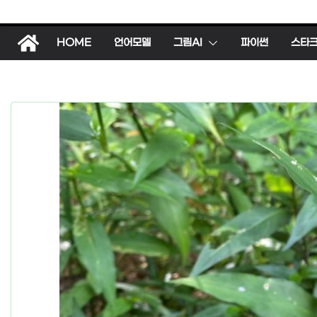
HOME
언어모델
그림AI
파이썬
스타
동물
한국의 파충류
도마뱀 (특징,
김새)
2026년 01월 16일
h