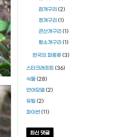
참개구리
(2)
청개구리
(1)
큰산개구리
(1)
황소개구리
(1)
한국의 파충류
(3)
스타크래프트
(36)
식물
(28)
언어모델
(2)
유틸
(2)
파이썬
(11)
최신 댓글