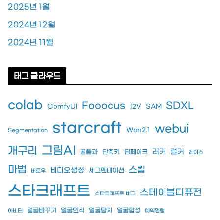
2025년 1월
2024년 12월
2024년 11월
태그 클라우드
colab
Fooocus
SDXL
ComfyUI
I2V
SAM
starcraft
webui
Wan2.1
Segmentation
그림AI
개구리
러커
럴커
꿀풀과
단축키
딥페이크
레이스
마법
스킬
비디오생성
세그멘테이션
버로우
스타크래프트
스테이블디퓨전
스타크래프트 버그
얼굴바꾸기
얼굴인식
얼굴탐지
얼굴합성
아비터
예약명령