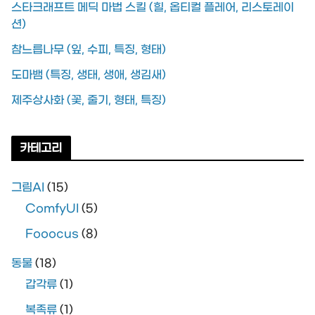
스타크래프트 메딕 마법 스킬 (힐, 옵티컬 플레어, 리스토레이
션)
참느릅나무 (잎, 수피, 특징, 형태)
도마뱀 (특징, 생태, 생애, 생김새)
제주상사화 (꽃, 줄기, 형태, 특징)
카테고리
그림AI
(15)
ComfyUI
(5)
Fooocus
(8)
동물
(18)
갑각류
(1)
복족류
(1)