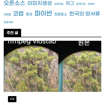
오픈소스
이미지생성
저그
인공지능
참개구리
커세어
파이썬
코랩
한국의 양서류
콩과
프로토스
컨트롤
현호색과
추천 글
유틸