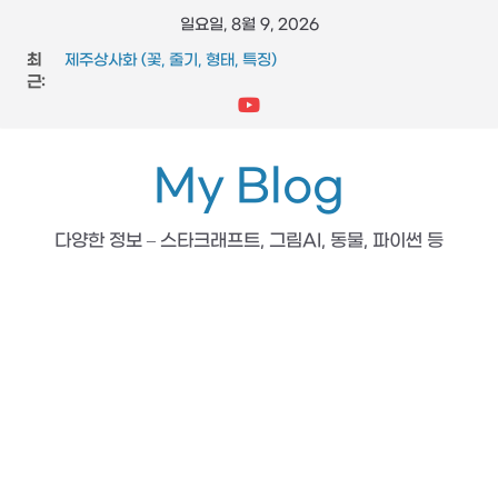
콘
일요일, 8월 9, 2026
텐
최
제주상사화 (꽃, 줄기, 형태, 특징)
츠
근:
FFmpeg와 vidstab 으로 영상 흔들림 보정
스타크래프트 메딕 마법 스킬 (힐, 옵티컬 플레어, 리스토레이
로
션)
건
참느릅나무 (잎, 수피, 특징, 형태)
너
My Blog
도마뱀 (특징, 생태, 생애, 생김새)
뛰
기
다양한 정보 – 스타크래프트, 그림AI, 동물, 파이썬 등