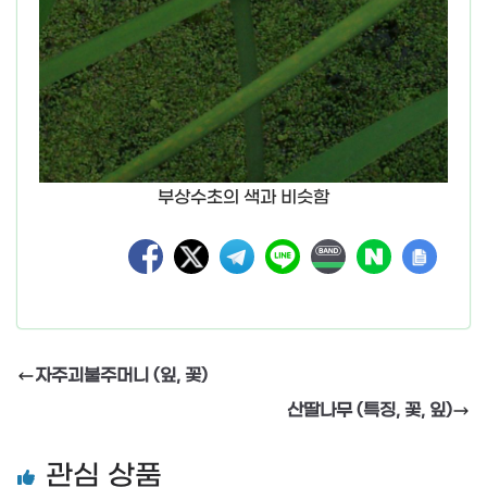
부상수초의 색과 비슷함
자주괴불주머니 (잎, 꽃)
산딸나무 (특징, 꽃, 잎)
관심 상품