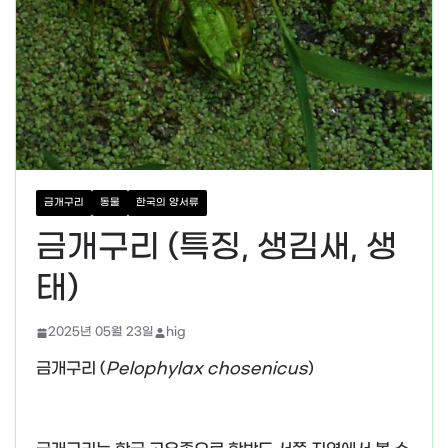
금개구리
동물
한국의 양서류
금개구리 (특징, 생김새, 생
태)
2025년 05월 23일
hig
금개구리 (
Pelophylax chosenicus
)