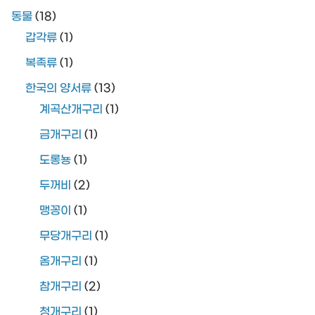
동물
(18)
갑각류
(1)
복족류
(1)
한국의 양서류
(13)
계곡산개구리
(1)
금개구리
(1)
도롱뇽
(1)
두꺼비
(2)
맹꽁이
(1)
무당개구리
(1)
옴개구리
(1)
참개구리
(2)
청개구리
(1)