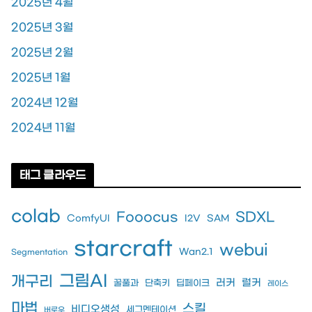
2025년 4월
2025년 3월
2025년 2월
2025년 1월
2024년 12월
2024년 11월
태그 클라우드
colab
Fooocus
SDXL
ComfyUI
I2V
SAM
starcraft
webui
Wan2.1
Segmentation
그림AI
개구리
러커
럴커
꿀풀과
단축키
딥페이크
레이스
마법
스킬
비디오생성
세그멘테이션
버로우