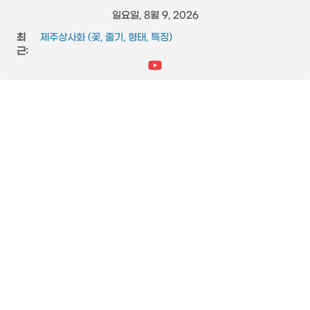
콘
일요일, 8월 9, 2026
텐
최
제주상사화 (꽃, 줄기, 형태, 특징)
츠
근:
FFmpeg와 vidstab 으로 영상 흔들림 보정
스타크래프트 메딕 마법 스킬 (힐, 옵티컬 플레어, 리스토레이
로
션)
건
참느릅나무 (잎, 수피, 특징, 형태)
너
도마뱀 (특징, 생태, 생애, 생김새)
뛰
기