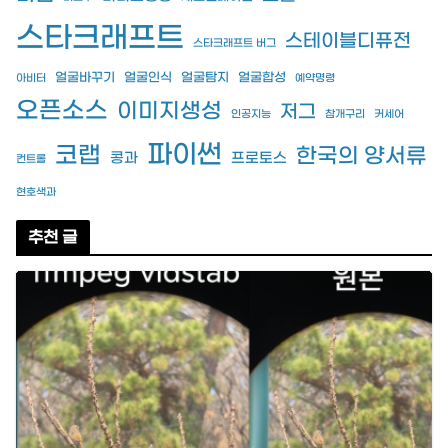
스타크래프트
스테이블디퓨전
스타크래프트 버그
얼굴바꾸기
얼굴인식
얼굴탐지
얼굴합성
아비터
예약명령
오픈소스
이미지생성
저그
인공지능
참개구리
커세어
파이썬
코랩
한국의 양서류
콩과
프로토스
컨트롤
현호색과
추천 글