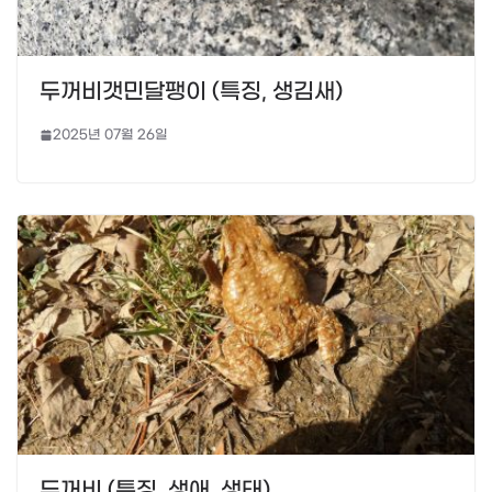
두꺼비갯민달팽이 (특징, 생김새)
2025년 07월 26일
두꺼비 (특징, 생애, 생태)