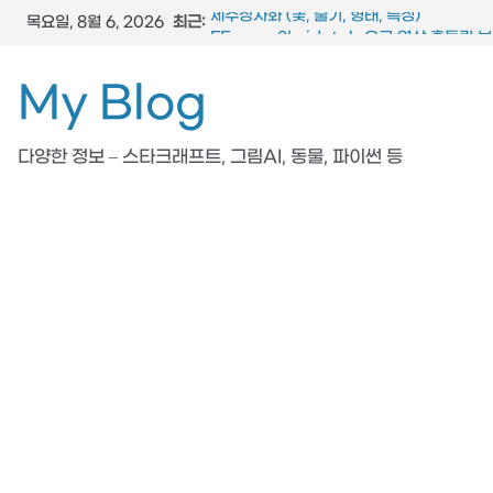
콘
최근:
제주상사화 (꽃, 줄기, 형태, 특징)
목요일, 8월 6, 2026
텐
FFmpeg와 vidstab 으로 영상 흔들림 
스타크래프트 메딕 마법 스킬 (힐, 옵티컬 플
츠
My Blog
참느릅나무 (잎, 수피, 특징, 형태)
로
도마뱀 (특징, 생태, 생애, 생김새)
건
다양한 정보 – 스타크래프트, 그림AI, 동물, 파이썬 등
너
뛰
기