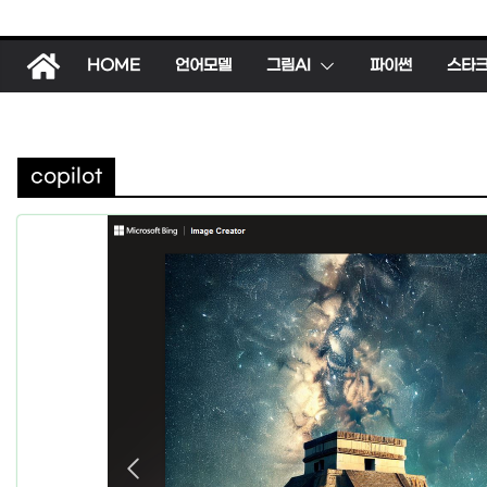
HOME
언어모델
그림AI
파이썬
스타
copilot