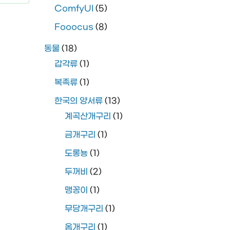
ComfyUI
(5)
Fooocus
(8)
동물
(18)
갑각류
(1)
복족류
(1)
한국의 양서류
(13)
계곡산개구리
(1)
금개구리
(1)
도롱뇽
(1)
두꺼비
(2)
맹꽁이
(1)
무당개구리
(1)
옴개구리
(1)