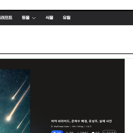
크래프트
동물
식물
유틸
동물
한국의 파충류
유틸
도마뱀 (특징, 생태, 생애, 생
FFmp
김새)
영상 
2026년 01월 16일
hig
2026년 0