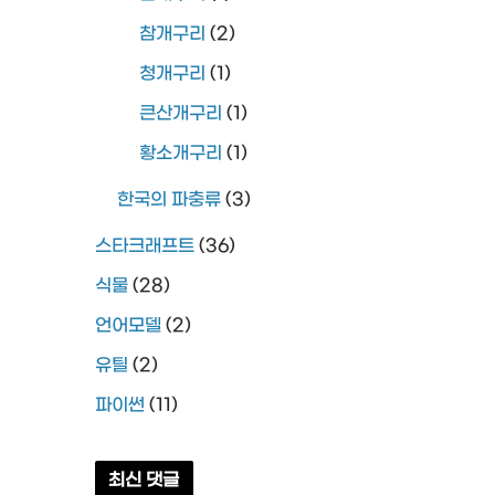
참개구리
(2)
청개구리
(1)
큰산개구리
(1)
황소개구리
(1)
한국의 파충류
(3)
스타크래프트
(36)
식물
(28)
언어모델
(2)
유틸
(2)
파이썬
(11)
최신 댓글