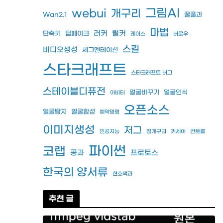
그림AI
webui
개구리
Wan2.1
꿀풀과
마법
러커
럴커
단축키
딥페이크
레이스
버로우
스킬
비디오생성
세그멘테이션
스타크래프트
스타크래프트 버그
스테이블디퓨전
얼굴바꾸기
얼굴인식
아비터
오픈소스
얼굴탐지
얼굴합성
예약명령
이미지생성
저그
인공지능
참개구리
커세어
컨트롤
파이썬
코랩
콩과
프로토스
한국의 양서류
현호색과
추천 글