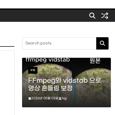
검색
스타크래프트
eg와 vidstab 으로
스타크래프트 메딕
흔들림 보정
(힐, 옵티컬 플레
이션)
5월 03일
hig
2026년 04월 11일
hig