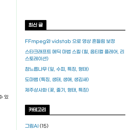
최신 글
FFmpeg와 vidstab 으로 영상 흔들림 보정
스타크래프트 메딕 마법 스킬 (힐, 옵티컬 플레어, 리
스토레이션)
참느릅나무 (잎, 수피, 특징, 형태)
도마뱀 (특징, 생태, 생애, 생김새)
제주상사화 (꽃, 줄기, 형태, 특징)
수 있
카테고리
그림AI
(15)