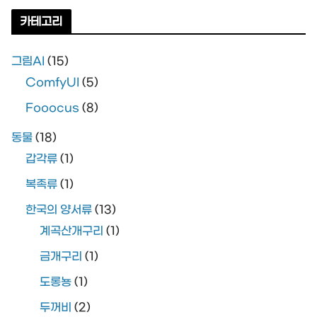
카테고리
그림AI
(15)
ComfyUI
(5)
Fooocus
(8)
동물
(18)
갑각류
(1)
복족류
(1)
한국의 양서류
(13)
계곡산개구리
(1)
금개구리
(1)
도롱뇽
(1)
두꺼비
(2)