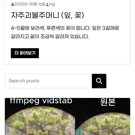
2025년 05월 16일
hig
자주괴불주머니 (잎, 꽃)
4~5월에 보라색, 푸른색의 꽃이 핍니다. 잎은 3갈래로
갈라지고 끝이 조금씩 갈라져 있습니다.
더 읽어보기
검색