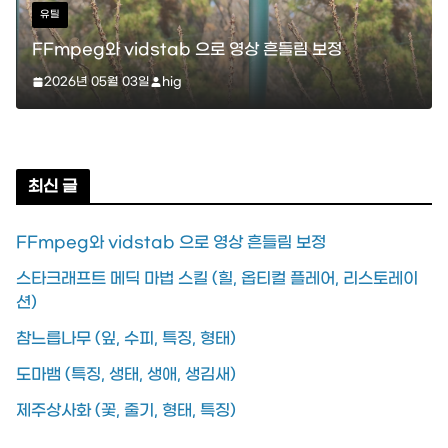
스타크래프트
흔들림 보정
스타크래프트 메딕 마법 스킬 (힐, 옵티컬
레이션)
2026년 04월 11일
hig
최신 글
FFmpeg와 vidstab 으로 영상 흔들림 보정
스타크래프트 메딕 마법 스킬 (힐, 옵티컬 플레어, 리스토레이
션)
참느릅나무 (잎, 수피, 특징, 형태)
도마뱀 (특징, 생태, 생애, 생김새)
제주상사화 (꽃, 줄기, 형태, 특징)