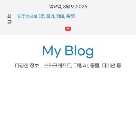
콘
일요일, 8월 9, 2026
텐
최
제주상사화 (꽃, 줄기, 형태, 특징)
츠
근:
FFmpeg와 vidstab 으로 영상 흔들림 보정
스타크래프트 메딕 마법 스킬 (힐, 옵티컬 플레어, 리스토레이
로
션)
건
참느릅나무 (잎, 수피, 특징, 형태)
너
My Blog
도마뱀 (특징, 생태, 생애, 생김새)
뛰
기
다양한 정보 – 스타크래프트, 그림AI, 동물, 파이썬 등