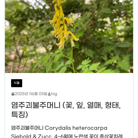
식물
2025년 06월 03일
hig
염주괴불주머니 (꽃, 잎, 열매, 형태,
특징)
염주괴불주머니 Corydalis heterocarpa
Siebold & Zucc. 4~6월에 노란색 꽃이 총상꽃차례