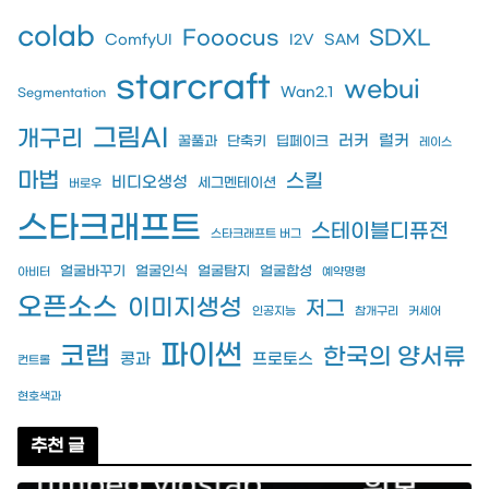
colab
Fooocus
SDXL
ComfyUI
I2V
SAM
starcraft
webui
Wan2.1
Segmentation
그림AI
개구리
러커
럴커
꿀풀과
단축키
딥페이크
레이스
마법
스킬
비디오생성
세그멘테이션
버로우
스타크래프트
스테이블디퓨전
스타크래프트 버그
얼굴바꾸기
얼굴인식
얼굴탐지
얼굴합성
아비터
예약명령
오픈소스
이미지생성
저그
인공지능
참개구리
커세어
파이썬
코랩
한국의 양서류
콩과
프로토스
컨트롤
현호색과
추천 글