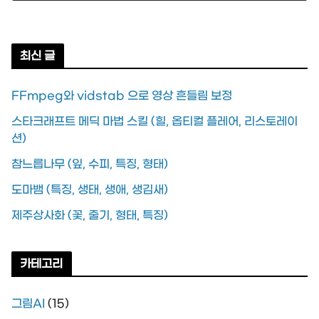
2026년 04월 11일
최신 글
FFmpeg와 vidstab 으로 영상 흔들림 보정
스타크래프트 메딕 마법 스킬 (힐, 옵티컬 플레어, 리스토레이
션)
참느릅나무 (잎, 수피, 특징, 형태)
도마뱀 (특징, 생태, 생애, 생김새)
제주상사화 (꽃, 줄기, 형태, 특징)
카테고리
그림AI
(15)