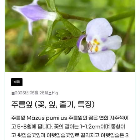
식물
2025년 05월 28일
hig
주름잎 (꽃, 잎, 줄기, 특징)
주름잎 Mazus pumilus 주름잎의 꽃은 연한 자주색이
고 5~8월에 핍니다. 꽃의 길이는 1~1.2cm이며 통형이
고 윗입술꽃잎과 아랫입술꽃잎로 갈라지고 아랫입술은 3