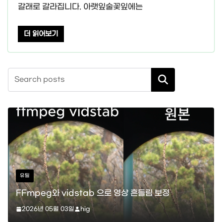
갈래로 갈라집니다. 아랫잎술꽃잎에는
더 읽어보기
검색
스타크래프트
vidstab 으로 영상 흔들림 보정
스타크래프트 메딕 
 03일
hig
레이션)