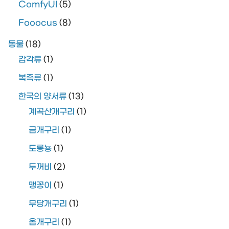
ComfyUI
(5)
Fooocus
(8)
동물
(18)
갑각류
(1)
복족류
(1)
한국의 양서류
(13)
계곡산개구리
(1)
금개구리
(1)
도롱뇽
(1)
두꺼비
(2)
맹꽁이
(1)
무당개구리
(1)
옴개구리
(1)