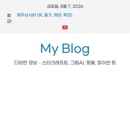
콘
금요일, 8월 7, 2026
텐
최
제주상사화 (꽃, 줄기, 형태, 특징)
츠
근:
FFmpeg와 vidstab 으로 영상 흔들림 보정
스타크래프트 메딕 마법 스킬 (힐, 옵티컬 플레어, 리스토레이
로
션)
건
참느릅나무 (잎, 수피, 특징, 형태)
너
My Blog
도마뱀 (특징, 생태, 생애, 생김새)
뛰
기
다양한 정보 – 스타크래프트, 그림AI, 동물, 파이썬 등