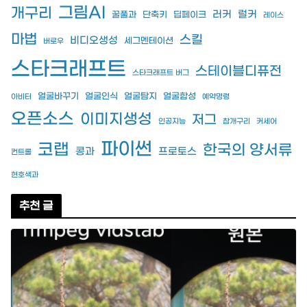
그림AI
개구리
러커
럴커
꿀풀과
단축키
딥페이크
레이스
마법
스킬
비디오생성
세그멘테이션
버로우
스타크래프트
스테이블디퓨전
스타크래프트 버그
얼굴바꾸기
얼굴인식
얼굴탐지
얼굴합성
아비터
예약명령
오픈소스
이미지생성
저그
인공지능
참개구리
커세어
파이썬
코랩
한국의 양서류
콩과
프로토스
컨트롤
현호색과
추천 글