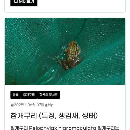
더 읽어보기
동물
참개구리
한국의 양서류
2025년 06월 07일
hig
참개구리 (특징, 생김새, 생태)
참개구리 Pelophylax nigromaculata 참개구리는