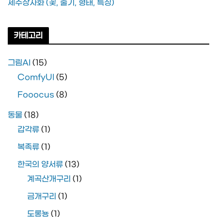
제주상사화 (꽃, 줄기, 형태, 특징)
카테고리
그림AI
(15)
ComfyUI
(5)
Fooocus
(8)
동물
(18)
갑각류
(1)
복족류
(1)
한국의 양서류
(13)
계곡산개구리
(1)
금개구리
(1)
도롱뇽
(1)