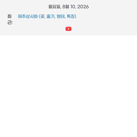
콘
월요일, 8월 10, 2026
텐
최
제주상사화 (꽃, 줄기, 형태, 특징)
츠
근:
FFmpeg와 vidstab 으로 영상 흔들림 보정
스타크래프트 메딕 마법 스킬 (힐, 옵티컬 플레어, 리스토레이
로
션)
건
참느릅나무 (잎, 수피, 특징, 형태)
너
도마뱀 (특징, 생태, 생애, 생김새)
뛰
기