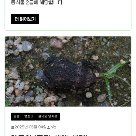
동식물 2급에 해당합니다.
더 읽어보기
동물
맹꽁이
한국의 양서류
2025년 05월 04일
hig