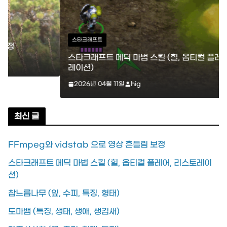
김
스타크래프트
스타크래프트 메딕 마법 스킬 (힐, 옵티컬 플레어, 리스토
레이션)
2026년 04월 11일
hig
최신 글
FFmpeg와 vidstab 으로 영상 흔들림 보정
스타크래프트 메딕 마법 스킬 (힐, 옵티컬 플레어, 리스토레이
션)
참느릅나무 (잎, 수피, 특징, 형태)
도마뱀 (특징, 생태, 생애, 생김새)