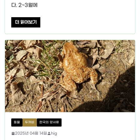
다. 2~3월에
더 읽어보기
동물
두꺼비
한국의 양서류
2025년 04월 14일
hig