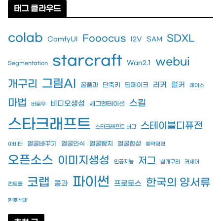
태그 클라우드
colab
Fooocus
SDXL
ComfyUI
I2V
SAM
starcraft
webui
Wan2.1
Segmentation
그림AI
개구리
러커
럴커
꿀풀과
단축키
딥페이크
레이스
마법
스킬
비디오생성
세그멘테이션
버로우
스타크래프트
스테이블디퓨전
스타크래프트 버그
얼굴바꾸기
얼굴인식
얼굴탐지
얼굴합성
아비터
예약명령
오픈소스
이미지생성
저그
인공지능
참개구리
커세어
파이썬
코랩
한국의 양서류
콩과
프로토스
컨트롤
현호색과