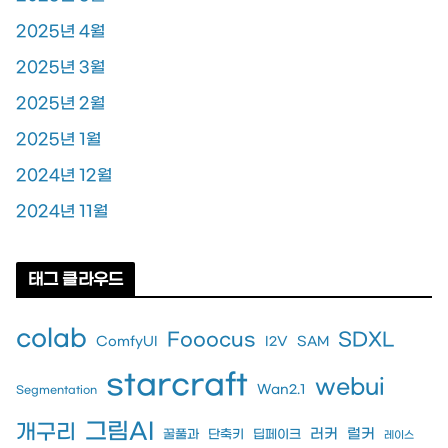
2025년 4월
2025년 3월
2025년 2월
2025년 1월
2024년 12월
2024년 11월
태그 클라우드
colab
Fooocus
SDXL
ComfyUI
I2V
SAM
starcraft
webui
Wan2.1
Segmentation
그림AI
개구리
러커
럴커
꿀풀과
단축키
딥페이크
레이스