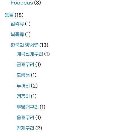
Fooocus
(8)
동물
(18)
갑각류
(1)
복족류
(1)
한국의 양서류
(13)
계곡산개구리
(1)
금개구리
(1)
도롱뇽
(1)
두꺼비
(2)
맹꽁이
(1)
무당개구리
(1)
옴개구리
(1)
참개구리
(2)