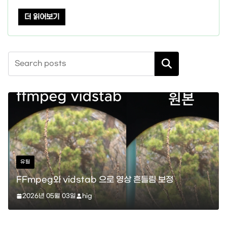
더 읽어보기
검색
스타크래프트
vidstab 으로 영상 흔들림 보정
스타크래프트 메딕 
 03일
hig
레이션)
2026년 04월 11일