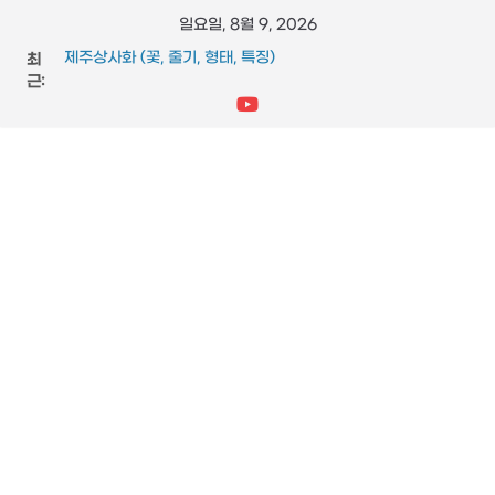
콘
일요일, 8월 9, 2026
텐
최
제주상사화 (꽃, 줄기, 형태, 특징)
츠
근:
FFmpeg와 vidstab 으로 영상 흔들림 보정
스타크래프트 메딕 마법 스킬 (힐, 옵티컬 플레어, 리스토레이
로
션)
건
참느릅나무 (잎, 수피, 특징, 형태)
너
도마뱀 (특징, 생태, 생애, 생김새)
뛰
기