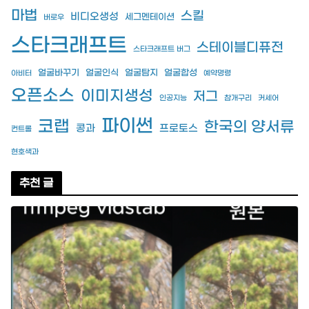
마법
스킬
비디오생성
세그멘테이션
버로우
스타크래프트
스테이블디퓨전
스타크래프트 버그
얼굴바꾸기
얼굴인식
얼굴탐지
얼굴합성
아비터
예약명령
오픈소스
이미지생성
저그
인공지능
참개구리
커세어
파이썬
코랩
한국의 양서류
콩과
프로토스
컨트롤
현호색과
추천 글