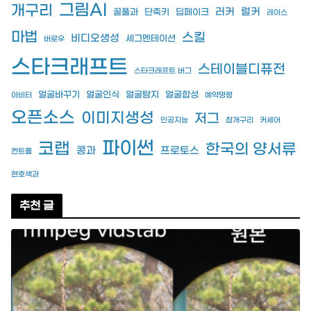
그림AI
개구리
러커
럴커
꿀풀과
단축키
딥페이크
레이스
마법
스킬
비디오생성
세그멘테이션
버로우
스타크래프트
스테이블디퓨전
스타크래프트 버그
얼굴바꾸기
얼굴인식
얼굴탐지
얼굴합성
아비터
예약명령
오픈소스
이미지생성
저그
인공지능
참개구리
커세어
파이썬
코랩
한국의 양서류
콩과
프로토스
컨트롤
현호색과
추천 글