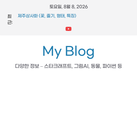
콘
토요일, 8월 8, 2026
텐
최
제주상사화 (꽃, 줄기, 형태, 특징)
츠
근:
FFmpeg와 vidstab 으로 영상 흔들림 보정
스타크래프트 메딕 마법 스킬 (힐, 옵티컬 플레어, 리스토레이
로
션)
건
참느릅나무 (잎, 수피, 특징, 형태)
너
My Blog
도마뱀 (특징, 생태, 생애, 생김새)
뛰
기
다양한 정보 – 스타크래프트, 그림AI, 동물, 파이썬 등