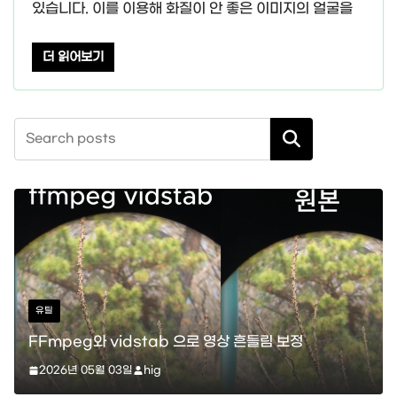
있습니다. 이를 이용해 화질이 안 좋은 이미지의 얼굴을
더 읽어보기
검색
스타크래프트
와 vidstab 으로 영상 흔들림 보정
스타크래프트 메
5월 03일
hig
레이션)