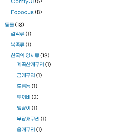
ComfyUI
(5)
Fooocus
(8)
동물
(18)
갑각류
(1)
복족류
(1)
한국의 양서류
(13)
계곡산개구리
(1)
금개구리
(1)
도롱뇽
(1)
두꺼비
(2)
맹꽁이
(1)
무당개구리
(1)
옴개구리
(1)