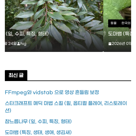
동물
한국의 파충류
도마뱀 (특징, 생태, 생애, 생김새)
2026년 01월 16일
hig
최신 글
FFmpeg와 vidstab 으로 영상 흔들림 보정
스타크래프트 메딕 마법 스킬 (힐, 옵티컬 플레어, 리스토레이
션)
참느릅나무 (잎, 수피, 특징, 형태)
도마뱀 (특징, 생태, 생애, 생김새)