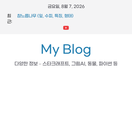
콘
금요일, 8월 7, 2026
텐
최
참느릅나무 (잎, 수피, 특징, 형태)
츠
근:
도마뱀 (특징, 생태, 생애, 생김새)
제주상사화 (꽃, 줄기, 형태, 특징)
로
FFmpeg와 vidstab 으로 영상 흔들림 보정
건
스타크래프트 메딕 마법 스킬 (힐, 옵티컬 플레어, 리스토레이
너
My Blog
션)
뛰
기
다양한 정보 – 스타크래프트, 그림AI, 동물, 파이썬 등