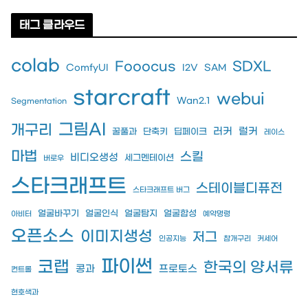
태그 클라우드
colab
Fooocus
SDXL
ComfyUI
I2V
SAM
starcraft
webui
Wan2.1
Segmentation
그림AI
개구리
러커
럴커
꿀풀과
단축키
딥페이크
레이스
마법
스킬
비디오생성
세그멘테이션
버로우
스타크래프트
스테이블디퓨전
스타크래프트 버그
얼굴바꾸기
얼굴인식
얼굴탐지
얼굴합성
아비터
예약명령
오픈소스
이미지생성
저그
인공지능
참개구리
커세어
파이썬
코랩
한국의 양서류
콩과
프로토스
컨트롤
현호색과