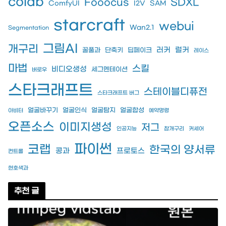
colab
Fooocus
SDXL
ComfyUI
I2V
SAM
starcraft
webui
Wan2.1
Segmentation
그림AI
개구리
러커
럴커
꿀풀과
단축키
딥페이크
레이스
마법
스킬
비디오생성
세그멘테이션
버로우
스타크래프트
스테이블디퓨전
스타크래프트 버그
얼굴바꾸기
얼굴인식
얼굴탐지
얼굴합성
아비터
예약명령
오픈소스
이미지생성
저그
인공지능
참개구리
커세어
파이썬
코랩
한국의 양서류
콩과
프로토스
컨트롤
현호색과
추천 글