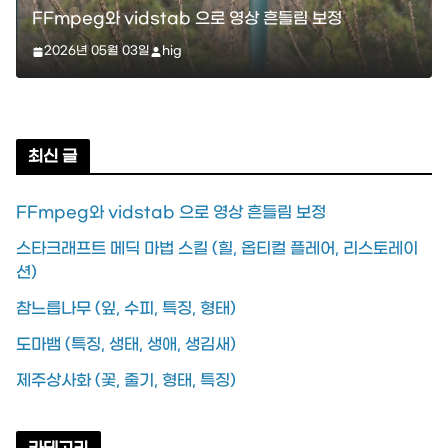
스타크래프트
 vidstab 으로 영상 흔들림 보정
스타크래프트 메딕
월 03일
hig
레이션)
2026년 04월 11일
최신 글
FFmpeg와 vidstab 으로 영상 흔들림 보정
스타크래프트 메딕 마법 스킬 (힐, 옵티컬 플레어, 리스토레이
션)
참느릅나무 (잎, 수피, 특징, 형태)
도마뱀 (특징, 생태, 생애, 생김새)
제주상사화 (꽃, 줄기, 형태, 특징)