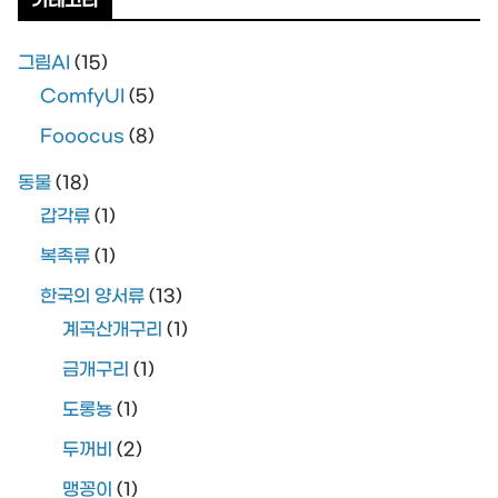
카테고리
그림AI
(15)
ComfyUI
(5)
Fooocus
(8)
동물
(18)
갑각류
(1)
복족류
(1)
한국의 양서류
(13)
계곡산개구리
(1)
금개구리
(1)
도롱뇽
(1)
두꺼비
(2)
맹꽁이
(1)