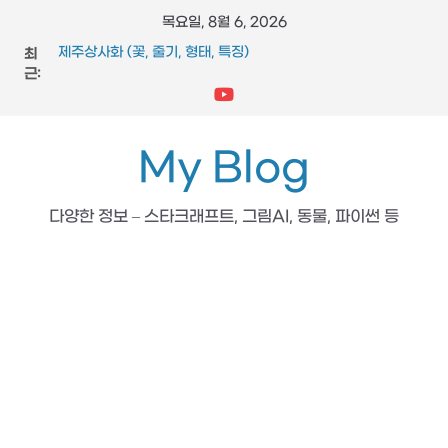
콘
목요일, 8월 6, 2026
텐
최
제주상사화 (꽃, 줄기, 형태, 특징)
츠
근:
FFmpeg와 vidstab 으로 영상 흔들림 보정
스타크래프트 메딕 마법 스킬 (힐, 옵티컬 플레어, 리스토레이
로
션)
건
참느릅나무 (잎, 수피, 특징, 형태)
너
My Blog
도마뱀 (특징, 생태, 생애, 생김새)
뛰
기
다양한 정보 – 스타크래프트, 그림AI, 동물, 파이썬 등