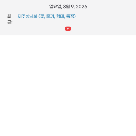
콘
일요일, 8월 9, 2026
텐
최
제주상사화 (꽃, 줄기, 형태, 특징)
츠
근:
FFmpeg와 vidstab 으로 영상 흔들림 보정
스타크래프트 메딕 마법 스킬 (힐, 옵티컬 플레어, 리스토레이
로
션)
건
참느릅나무 (잎, 수피, 특징, 형태)
너
도마뱀 (특징, 생태, 생애, 생김새)
뛰
기