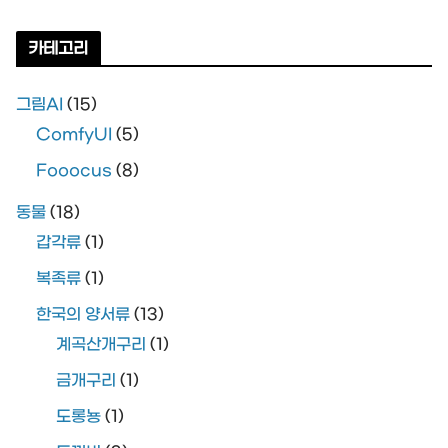
카테고리
그림AI
(15)
ComfyUI
(5)
Fooocus
(8)
동물
(18)
갑각류
(1)
복족류
(1)
한국의 양서류
(13)
계곡산개구리
(1)
금개구리
(1)
도롱뇽
(1)