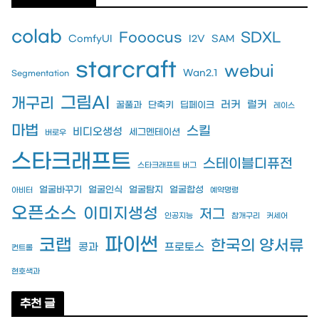
colab
Fooocus
SDXL
ComfyUI
I2V
SAM
starcraft
webui
Wan2.1
Segmentation
그림AI
개구리
러커
럴커
꿀풀과
단축키
딥페이크
레이스
마법
스킬
비디오생성
세그멘테이션
버로우
스타크래프트
스테이블디퓨전
스타크래프트 버그
얼굴바꾸기
얼굴인식
얼굴탐지
얼굴합성
아비터
예약명령
오픈소스
이미지생성
저그
인공지능
참개구리
커세어
파이썬
코랩
한국의 양서류
콩과
프로토스
컨트롤
현호색과
추천 글