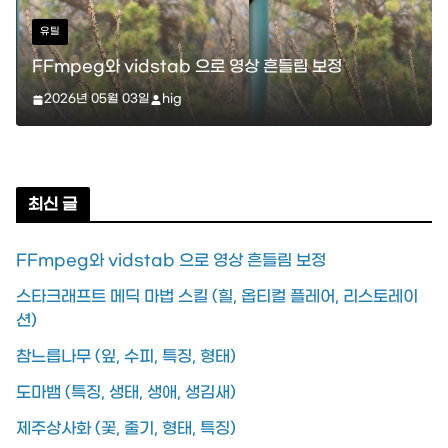
스타크래프트
 으로 영상 흔들림 보정
스타크래프트 메딕 마법 스킬 (
레이션)
2026년 04월 11일
hig
최신 글
FFmpeg와 vidstab 으로 영상 흔들림 보정
스타크래프트 메딕 마법 스킬 (힐, 옵티컬 플레어, 리스토레이
션)
참느릅나무 (잎, 수피, 특징, 형태)
도마뱀 (특징, 생태, 생애, 생김새)
제주상사화 (꽃, 줄기, 형태, 특징)