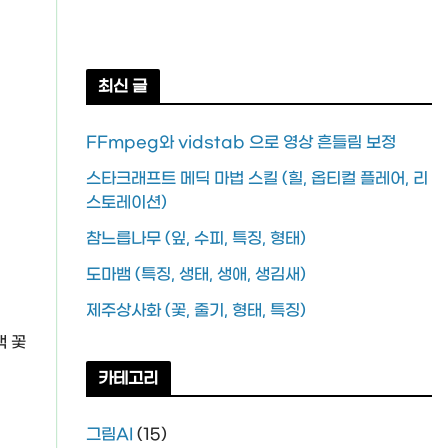
최신 글
FFmpeg와 vidstab 으로 영상 흔들림 보정
스타크래프트 메딕 마법 스킬 (힐, 옵티컬 플레어, 리
스토레이션)
참느릅나무 (잎, 수피, 특징, 형태)
도마뱀 (특징, 생태, 생애, 생김새)
제주상사화 (꽃, 줄기, 형태, 특징)
색 꽃
카테고리
그림AI
(15)