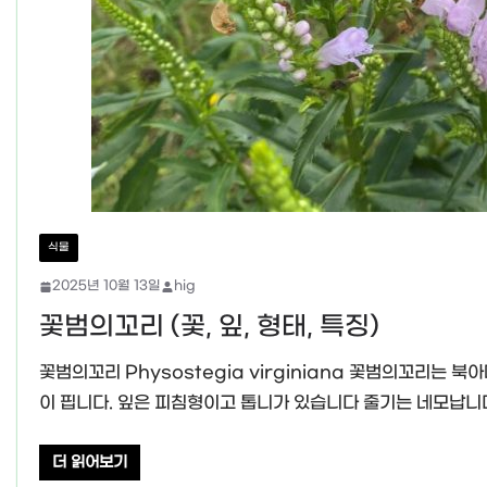
식물
2025년 10월 13일
hig
꽃범의꼬리 (꽃, 잎, 형태, 특징)
꽃범의꼬리 Physostegia virginiana 꽃범의꼬리는
이 핍니다. 잎은 피침형이고 톱니가 있습니다 줄기는 네모납니
더 읽어보기