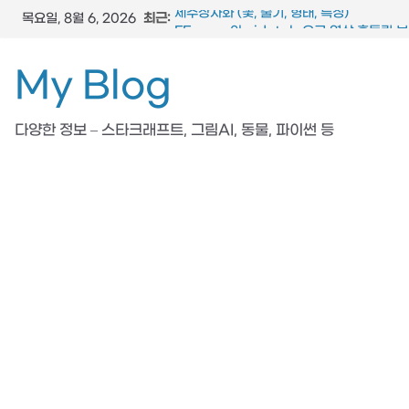
콘
최근:
제주상사화 (꽃, 줄기, 형태, 특징)
목요일, 8월 6, 2026
텐
FFmpeg와 vidstab 으로 영상 흔들림 
스타크래프트 메딕 마법 스킬 (힐, 옵티컬 플
츠
My Blog
참느릅나무 (잎, 수피, 특징, 형태)
로
도마뱀 (특징, 생태, 생애, 생김새)
건
다양한 정보 – 스타크래프트, 그림AI, 동물, 파이썬 등
너
뛰
기