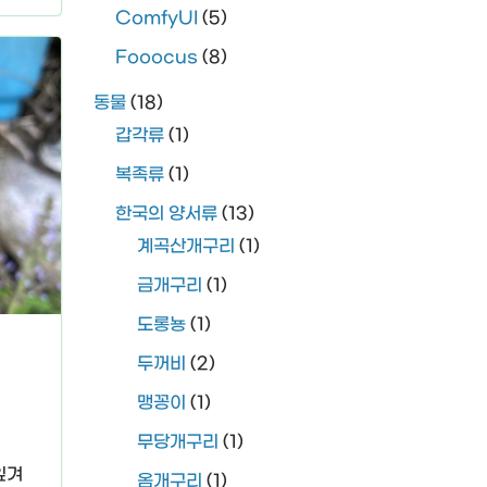
ComfyUI
(5)
Fooocus
(8)
동물
(18)
갑각류
(1)
복족류
(1)
한국의 양서류
(13)
계곡산개구리
(1)
금개구리
(1)
도롱뇽
(1)
두꺼비
(2)
맹꽁이
(1)
무당개구리
(1)
잎겨
옴개구리
(1)