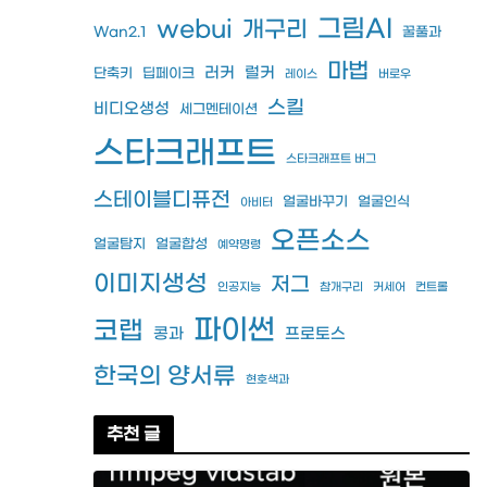
그림AI
webui
개구리
Wan2.1
꿀풀과
마법
러커
럴커
단축키
딥페이크
레이스
버로우
스킬
비디오생성
세그멘테이션
스타크래프트
스타크래프트 버그
스테이블디퓨전
얼굴바꾸기
얼굴인식
아비터
오픈소스
얼굴탐지
얼굴합성
예약명령
이미지생성
저그
인공지능
참개구리
커세어
컨트롤
파이썬
코랩
콩과
프로토스
한국의 양서류
현호색과
추천 글