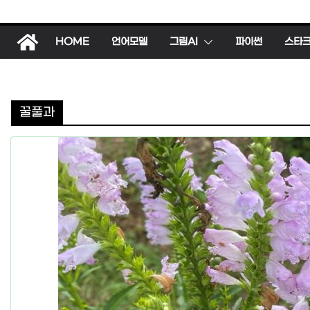
HOME
언어모델
그림AI
파이썬
스타
꿀풀과
동물
한국의 
도마뱀 (
김새)
2026년 01월