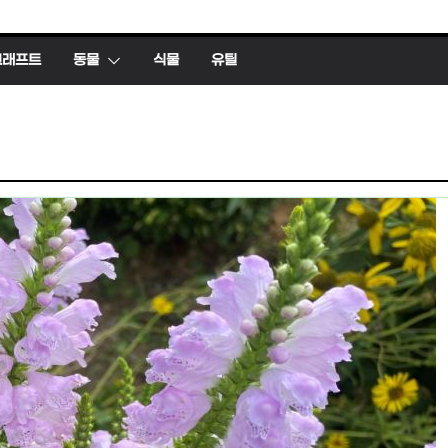
크래프트
동물
식물
유틸
파충류
유틸
특징, 생태, 생애, 생
FFmpeg와 vid
영상 흔들림 보정
 16일
hig
2026년 05월 03일
hig