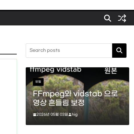
검색
스타크래프트
stab 으로
스타크래프트 메딕 마법 스
(힐, 옵티컬 플레어, 리스토
이션)
2026년 04월 11일
hig