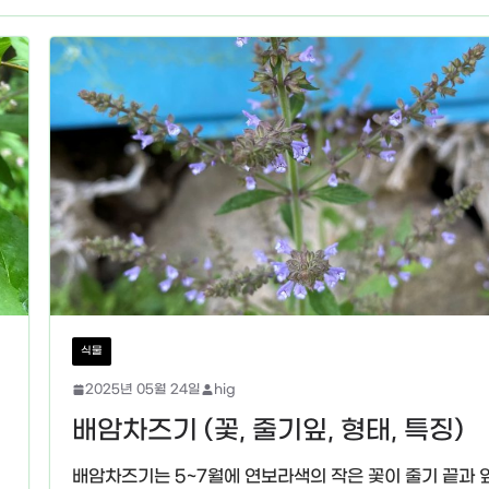
식물
2025년 05월 24일
hig
배암차즈기 (꽃, 줄기잎, 형태, 특징)
배암차즈기는 5~7월에 연보라색의 작은 꽃이 줄기 끝과 