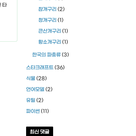
 타
참개구리
(2)
청개구리
(1)
큰산개구리
(1)
황소개구리
(1)
한국의 파충류
(3)
스타크래프트
(36)
식물
(28)
언어모델
(2)
유틸
(2)
파이썬
(11)
최신 댓글