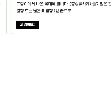
자
드랑이에서 나온 꽃대에 핍니다. (총상꽃차례) 줄기잎은 긴
원형 또는 넓은 피침형 (잎 끝으로
더 읽어보기