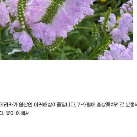
 북아메리카가 원산인 여러해살이풀입니다. 7~9월에 총상꽃차례로 분홍
다. 꽃이 예뻐서