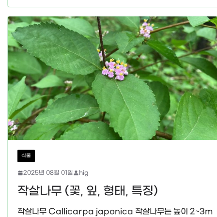
식물
2025년 08월 01일
hig
작살나무 (꽃, 잎, 형태, 특징)
작살나무 Callicarpa japonica 작살나무는 높이 2~3m