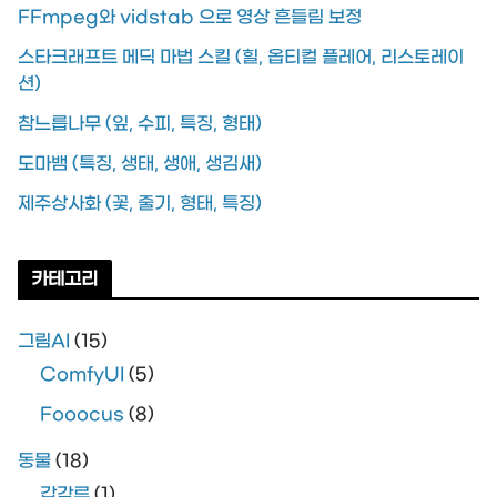
FFmpeg와 vidstab 으로 영상 흔들림 보정
스타크래프트 메딕 마법 스킬 (힐, 옵티컬 플레어, 리스토레이
션)
참느릅나무 (잎, 수피, 특징, 형태)
도마뱀 (특징, 생태, 생애, 생김새)
제주상사화 (꽃, 줄기, 형태, 특징)
카테고리
그림AI
(15)
ComfyUI
(5)
Fooocus
(8)
동물
(18)
갑각류
(1)