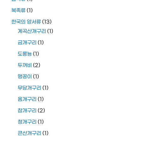
복족류
(1)
한국의 양서류
(13)
계곡산개구리
(1)
금개구리
(1)
도롱뇽
(1)
두꺼비
(2)
맹꽁이
(1)
무당개구리
(1)
옴개구리
(1)
참개구리
(2)
청개구리
(1)
큰산개구리
(1)