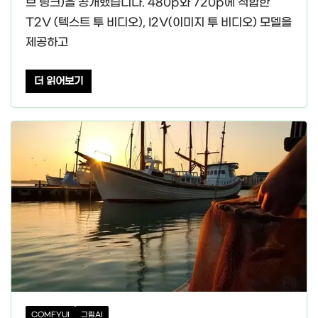
브 링크)을 공개했습니다. 480p와 720p에 적합한
T2V (텍스트 투 비디오), I2V(이미지 투 비디오) 모델을
제공하고
더 읽어보기
COMFYUI
그림AI