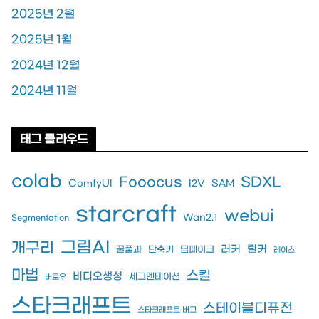
2025년 2월
2025년 1월
2024년 12월
2024년 11월
태그 클라우드
colab
Fooocus
SDXL
ComfyUI
I2V
SAM
starcraft
webui
Wan2.1
Segmentation
그림AI
개구리
러커
럴커
꿀풀과
단축키
딥페이크
레이스
마법
스킬
비디오생성
세그멘테이션
버로우
스타크래프트
스테이블디퓨전
스타크래프트 버그