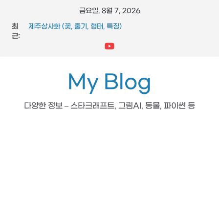
콘
금요일, 8월 7, 2026
텐
최
제주상사화 (꽃, 줄기, 형태, 특징)
츠
근:
FFmpeg와 vidstab 으로 영상 흔들림 보정
스타크래프트 메딕 마법 스킬 (힐, 옵티컬 플레어, 리스토레이
로
션)
건
참느릅나무 (잎, 수피, 특징, 형태)
너
My Blog
도마뱀 (특징, 생태, 생애, 생김새)
뛰
기
다양한 정보 – 스타크래프트, 그림AI, 동물, 파이썬 등