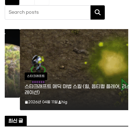
페
검색
이
지
매
김
스타크래프트
스타크래프트 메딕 마법 스킬 (힐, 옵티컬 플레어, 리스토
레이션)
2026년 04월 11일
hig
최신 글