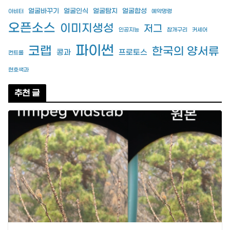
얼굴바꾸기
얼굴인식
얼굴탐지
얼굴합성
아비터
예약명령
오픈소스
이미지생성
저그
인공지능
참개구리
커세어
파이썬
코랩
한국의 양서류
콩과
프로토스
컨트롤
현호색과
추천 글